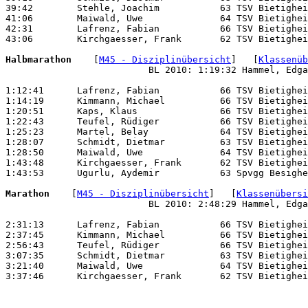
39:42        Stehle, Joachim           63 TSV Bietighei
41:06        Maiwald, Uwe              64 TSV Bietighei
42:31        Lafrenz, Fabian           66 TSV Bietighei
43:06        Kirchgaesser, Frank       62 TSV Bietighei
Halbmarathon 
   [
M45 - Disziplinübersicht
]   [
Klassenüb
                          BL 2010: 1:19:32 Hammel, Edga
1:12:41      Lafrenz, Fabian           66 TSV Bietighei
1:14:19      Kimmann, Michael          66 TSV Bietighei
1:20:51      Kaps, Klaus               66 TSV Bietighei
1:22:43      Teufel, Rüdiger           66 TSV Bietighei
1:25:23      Martel, Belay             64 TSV Bietighei
1:28:07      Schmidt, Dietmar          63 TSV Bietighei
1:28:50      Maiwald, Uwe              64 TSV Bietighei
1:43:48      Kirchgaesser, Frank       62 TSV Bietighei
1:43:53      Ugurlu, Aydemir           63 Spvgg Besighe
Marathon 
   [
M45 - Disziplinübersicht
]   [
Klassenübersi
                          BL 2010: 2:48:29 Hammel, Edga
2:31:13      Lafrenz, Fabian           66 TSV Bietighei
2:37:45      Kimmann, Michael          66 TSV Bietighei
2:56:43      Teufel, Rüdiger           66 TSV Bietighei
3:07:35      Schmidt, Dietmar          63 TSV Bietighei
3:21:40      Maiwald, Uwe              64 TSV Bietighei
3:37:46      Kirchgaesser, Frank       62 TSV Bietighei