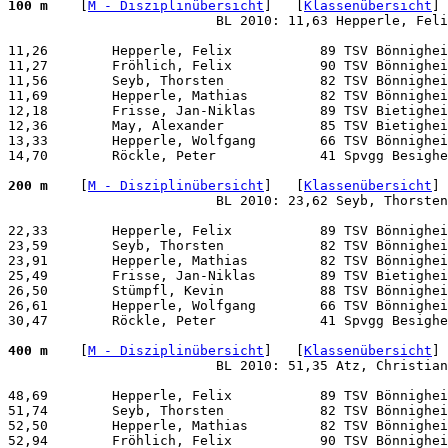
100 m 
   [
M - Disziplinübersicht
]   [
Klassenübersicht
]
                          BL 2010: 11,63 Hepperle, Feli
11,26        Hepperle, Felix           89 TSV Bönnighei
11,27        Fröhlich, Felix           90 TSV Bönnighei
11,56        Seyb, Thorsten            82 TSV Bönnighei
11,69        Hepperle, Mathias         82 TSV Bönnighei
12,18        Frisse, Jan-Niklas        89 TSV Bietighei
12,36        May, Alexander            85 TSV Bietighei
13,33        Hepperle, Wolfgang        66 TSV Bönnighei
14,70        Röckle, Peter             41 Spvgg Besighe
200 m 
   [
M - Disziplinübersicht
]   [
Klassenübersicht
]
                          BL 2010: 23,62 Seyb, Thorsten
22,33        Hepperle, Felix           89 TSV Bönnighei
23,59        Seyb, Thorsten            82 TSV Bönnighei
23,91        Hepperle, Mathias         82 TSV Bönnighei
25,49        Frisse, Jan-Niklas        89 TSV Bietighei
26,50        Stümpfl, Kevin            88 TSV Bönnighei
26,61        Hepperle, Wolfgang        66 TSV Bönnighei
30,47        Röckle, Peter             41 Spvgg Besighe
400 m 
   [
M - Disziplinübersicht
]   [
Klassenübersicht
]
                          BL 2010: 51,35 Atz, Christian
48,69        Hepperle, Felix           89 TSV Bönnighei
51,74        Seyb, Thorsten            82 TSV Bönnighei
52,50        Hepperle, Mathias         82 TSV Bönnighei
52,94        Fröhlich, Felix           90 TSV Bönnighei