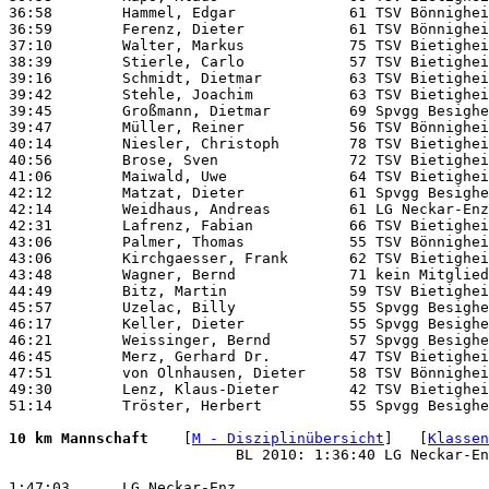
36:58        Hammel, Edgar             61 TSV Bönnighei
36:59        Ferenz, Dieter            61 TSV Bönnighei
37:10        Walter, Markus            75 TSV Bietighei
38:39        Stierle, Carlo            57 TSV Bietighei
39:16        Schmidt, Dietmar          63 TSV Bietighei
39:42        Stehle, Joachim           63 TSV Bietighei
39:45        Großmann, Dietmar         69 Spvgg Besighe
39:47        Müller, Reiner            56 TSV Bönnighei
40:14        Niesler, Christoph        78 TSV Bietighei
40:56        Brose, Sven               72 TSV Bietighei
41:06        Maiwald, Uwe              64 TSV Bietighei
42:12        Matzat, Dieter            61 Spvgg Besighe
42:14        Weidhaus, Andreas         61 LG Neckar-Enz
42:31        Lafrenz, Fabian           66 TSV Bietighei
43:06        Palmer, Thomas            55 TSV Bönnighei
43:06        Kirchgaesser, Frank       62 TSV Bietighei
43:48        Wagner, Bernd             71 kein Mitglied
44:49        Bitz, Martin              59 TSV Bietighei
45:57        Uzelac, Billy             55 Spvgg Besighe
46:17        Keller, Dieter            55 Spvgg Besighe
46:21        Weissinger, Bernd         57 Spvgg Besighe
46:45        Merz, Gerhard Dr.         47 TSV Bietighei
47:51        von Olnhausen, Dieter     58 TSV Bönnighei
49:30        Lenz, Klaus-Dieter        42 TSV Bietighei
51:14        Tröster, Herbert          55 Spvgg Besighe
10 km Mannschaft 
   [
M - Disziplinübersicht
]   [
Klassen
                          BL 2010: 1:36:40 LG Neckar-En
1:47:03      LG Neckar-Enz                             