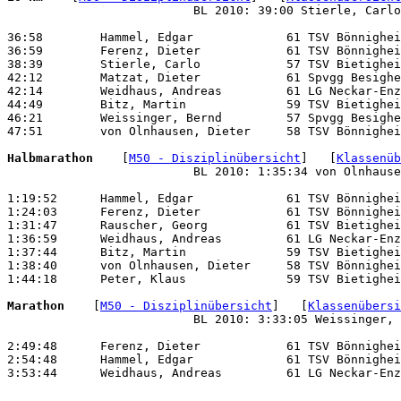
                          BL 2010: 39:00 Stierle, Carlo
36:58        Hammel, Edgar             61 TSV Bönnighei
36:59        Ferenz, Dieter            61 TSV Bönnighei
38:39        Stierle, Carlo            57 TSV Bietighei
42:12        Matzat, Dieter            61 Spvgg Besighe
42:14        Weidhaus, Andreas         61 LG Neckar-Enz
44:49        Bitz, Martin              59 TSV Bietighei
46:21        Weissinger, Bernd         57 Spvgg Besighe
47:51        von Olnhausen, Dieter     58 TSV Bönnighei
Halbmarathon 
   [
M50 - Disziplinübersicht
]   [
Klassenüb
                          BL 2010: 1:35:34 von Olnhause
1:19:52      Hammel, Edgar             61 TSV Bönnighei
1:24:03      Ferenz, Dieter            61 TSV Bönnighei
1:31:47      Rauscher, Georg           61 TSV Bietighei
1:36:59      Weidhaus, Andreas         61 LG Neckar-Enz
1:37:44      Bitz, Martin              59 TSV Bietighei
1:38:40      von Olnhausen, Dieter     58 TSV Bönnighei
1:44:18      Peter, Klaus              59 TSV Bietighei
Marathon 
   [
M50 - Disziplinübersicht
]   [
Klassenübersi
                          BL 2010: 3:33:05 Weissinger, 
2:49:48      Ferenz, Dieter            61 TSV Bönnighei
2:54:48      Hammel, Edgar             61 TSV Bönnighei
3:53:44      Weidhaus, Andreas         61 LG Neckar-Enz