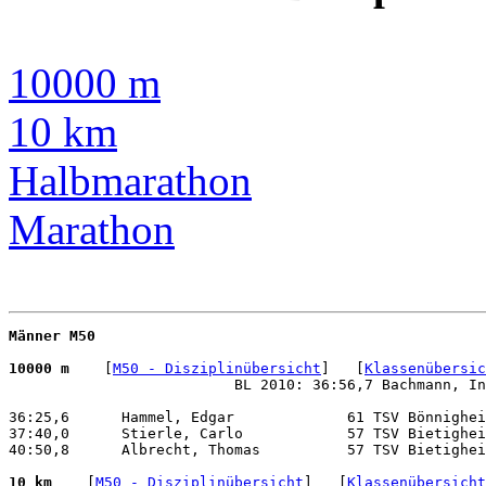
10000 m
10 km
Halbmarathon
Marathon
Männer M50
10000 m 
   [
M50 - Disziplinübersicht
]   [
Klassenübersic
                          BL 2010: 36:56,7 Bachmann, In
36:25,6      Hammel, Edgar             61 TSV Bönnighei
37:40,0      Stierle, Carlo            57 TSV Bietighei
40:50,8      Albrecht, Thomas          57 TSV Bietighei
10 km 
   [
M50 - Disziplinübersicht
]   [
Klassenübersicht