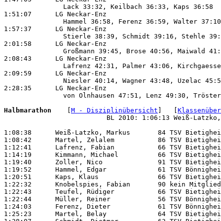
               Lack 33:32, Keilbach 36:33, Kaps 36:58

1:51:07      LG Neckar-Enz                             
               Hammel 36:58, Ferenz 36:59, Walter 37:10

1:57:37      LG Neckar-Enz                             
               Stierle 38:39, Schmidt 39:16, Stehle 39:
2:01:58      LG Neckar-Enz                             
               Großmann 39:45, Brose 40:56, Maiwald 41:
2:08:43      LG Neckar-Enz                             
               Lafrenz 42:31, Palmer 43:06, Kirchgaesse
2:09:59      LG Neckar-Enz                             
               Niesler 40:14, Wagner 43:48, Uzelac 45:5
2:28:35      LG Neckar-Enz                             
               von Olnhausen 47:51, Lenz 49:30, Tröster
Halbmarathon 
   [
M - Disziplinübersicht
]   [
Klassenüber
                          BL 2010: 1:06:13 Weiß-Latzko,
1:08:38      Weiß-Latzko, Markus       84 TSV Bietighei
1:08:42      Martel, Zelalem           86 TSV Bietighei
1:12:41      Lafrenz, Fabian           66 TSV Bietighei
1:14:19      Kimmann, Michael          66 TSV Bietighei
1:19:40      Zoller, Nico              91 TSV Bietighei
1:19:52      Hammel, Edgar             61 TSV Bönnighei
1:20:51      Kaps, Klaus               66 TSV Bietighei
1:22:32      Knobelspies, Fabian       90 kein Mitglied
1:22:43      Teufel, Rüdiger           66 TSV Bietighei
1:22:44      Müller, Reiner            56 TSV Bönnighei
1:24:03      Ferenz, Dieter            61 TSV Bönnighei
1:25:23      Martel, Belay             64 TSV Bietighei