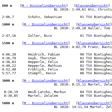
800 m 
   [
M - Disziplinübersicht
]   [
Klassenübersicht
]
                          BL 2010: 1:49,61 Atz, Christi
2:06,7       Schütz, Sebastian         91 TSV Bietighei
1000 m 
   [
M - Disziplinübersicht
]   [
Klassenübersicht
]
                          BL 2010: 2:49,18 Haller, Tom 
2:47,16      Zoller, Nico              91 TSV Bietighei
1500 m 
   [
M - Disziplinübersicht
]   [
Klassenübersicht
]
                          BL 2010: 4:02,79 Franz, Basti
4:06,28      Heidrich, Fabian          90 TSV Bietighei
4:36,79      Seyb, Thorsten            82 TSV Bönnighei
4:36,83      Hepperle, Felix           89 TSV Bönnighei
4:40,22      Hepperle, Mathias         82 TSV Bönnighei
4:52,40      Fröhlich, Felix           90 TSV Bönnighei
5:57,77      Stümpfl, Kevin            88 TSV Bönnighei
3000 m 
   [
M - Disziplinübersicht
]   [
Klassenübersicht
]
                          BL 2010: 8:15,11 Martel, Zela
 8:28,19     Weiß-Latzko, Markus       84 TSV Bietighei
 8:30,05     Martel, Zelalem           86 TSV Bietighei
5000 m 
   [
M - Disziplinübersicht
]   [
Klassenübersicht
]
                          BL 2010: 14:11,54 Martel, Zel