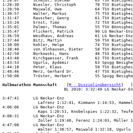
1:28:07      Schmidt, Dietmar          63 TSV Bietighei
1:28:30      Niesler, Christoph        78 TSV Bietighei
1:28:50      Maiwald, Uwe              64 TSV Bietighei
1:30:57      Walter, Markus            75 TSV Bietighei
1:31:47      Rauscher, Georg           61 TSV Bietighei
1:33:24      Ernst, Timo               72 TSV Bietighei
1:35:01      Palmer, Thomas            55 TSV Bönnighei
1:35:47      Flickert, Patrick         90 LG Neckar-Enz
1:36:59      Weidhaus, Andreas         61 LG Neckar-Enz
1:37:44      Bitz, Martin              59 TSV Bietighei
1:38:00      Kohler, Helge             74 TSV Bietighei
1:38:40      von Olnhausen, Dieter     58 TSV Bönnighei
1:42:50      Borkowski, Hans           48 TSV Bietighei
1:43:48      Kirchgaesser, Frank       62 TSV Bietighei
1:43:53      Ugurlu, Aydemir           63 Spvgg Besighe
1:44:18      Peter, Klaus              59 TSV Bietighei
1:48:46      Merz, Gerhard Dr.         47 TSV Bietighei
1:50:08      Tröster, Herbert          55 Spvgg Besighe
Halbmarathon Mannschaft 
   [
M - Disziplinübersicht
]   [
                          BL 2010: 3:32:49 LG Neckar-En
3:47:41      LG Neckar-Enz                             
               Lafrenz 1:12:41, Kimmann 1:14:53, Hammel
4:06:06      LG Neckar-Enz                             
               Kaps 1:20:51, Knobelspies 1:22:32, Teufe
4:08:31      LG Neckar-Enz                             
               Zoller 1:19:40, Ferenz 1:24:03, Müller 1
4:47:08      LG Neckar-Enz                             
               Walter 1:30:57, Maiwald 1:32:18, Ugurlu 