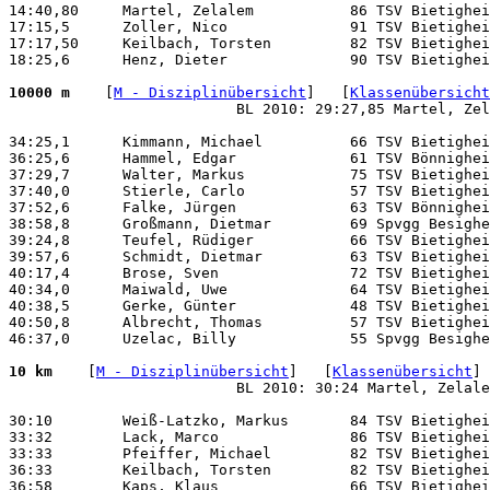
14:40,80     Martel, Zelalem           86 TSV Bietighei
17:15,5      Zoller, Nico              91 TSV Bietighei
17:17,50     Keilbach, Torsten         82 TSV Bietighei
18:25,6      Henz, Dieter              90 TSV Bietighei
10000 m 
   [
M - Disziplinübersicht
]   [
Klassenübersicht
                          BL 2010: 29:27,85 Martel, Zel
34:25,1      Kimmann, Michael          66 TSV Bietighei
36:25,6      Hammel, Edgar             61 TSV Bönnighei
37:29,7      Walter, Markus            75 TSV Bietighei
37:40,0      Stierle, Carlo            57 TSV Bietighei
37:52,6      Falke, Jürgen             63 TSV Bönnighei
38:58,8      Großmann, Dietmar         69 Spvgg Besighe
39:24,8      Teufel, Rüdiger           66 TSV Bietighei
39:57,6      Schmidt, Dietmar          63 TSV Bietighei
40:17,4      Brose, Sven               72 TSV Bietighei
40:34,0      Maiwald, Uwe              64 TSV Bietighei
40:38,5      Gerke, Günter             48 TSV Bietighei
40:50,8      Albrecht, Thomas          57 TSV Bietighei
46:37,0      Uzelac, Billy             55 Spvgg Besighe
10 km 
   [
M - Disziplinübersicht
]   [
Klassenübersicht
]
                          BL 2010: 30:24 Martel, Zelale
30:10        Weiß-Latzko, Markus       84 TSV Bietighei
33:32        Lack, Marco               86 TSV Bietighei
33:33        Pfeiffer, Michael         82 TSV Bietighei
36:33        Keilbach, Torsten         82 TSV Bietighei
36:58        Kaps, Klaus               66 TSV Bietighei