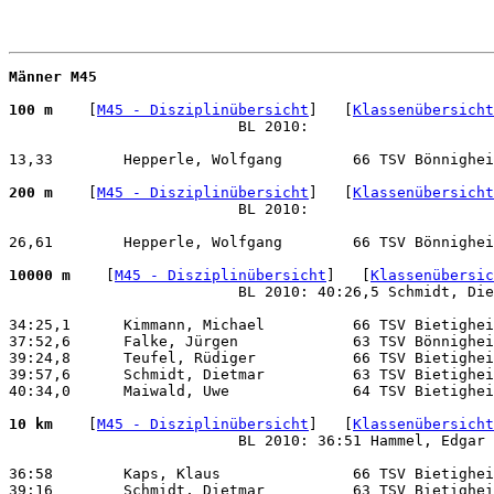
Männer M45
100 m 
   [
M45 - Disziplinübersicht
]   [
Klassenübersicht
                          BL 2010:    

13,33        Hepperle, Wolfgang        66 TSV Bönnighei
200 m 
   [
M45 - Disziplinübersicht
]   [
Klassenübersicht
                          BL 2010:    

26,61        Hepperle, Wolfgang        66 TSV Bönnighei
10000 m 
   [
M45 - Disziplinübersicht
]   [
Klassenübersic
                          BL 2010: 40:26,5 Schmidt, Die
34:25,1      Kimmann, Michael          66 TSV Bietighei
37:52,6      Falke, Jürgen             63 TSV Bönnighei
39:24,8      Teufel, Rüdiger           66 TSV Bietighei
39:57,6      Schmidt, Dietmar          63 TSV Bietighei
40:34,0      Maiwald, Uwe              64 TSV Bietighei
10 km 
   [
M45 - Disziplinübersicht
]   [
Klassenübersicht
                          BL 2010: 36:51 Hammel, Edgar 
36:58        Kaps, Klaus               66 TSV Bietighei
39:16        Schmidt, Dietmar          63 TSV Bietighei