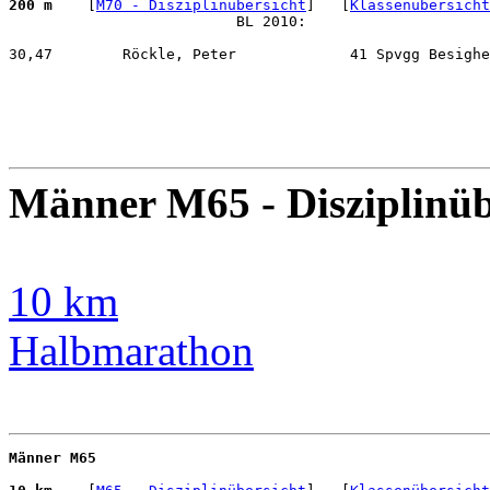
200 m 
   [
M70 - Disziplinübersicht
]   [
Klassenübersicht
                          BL 2010:    

30,47        Röckle, Peter             41 Spvgg Besighe
Männer M65 - Disziplinüb
10 km
Halbmarathon
Männer M65