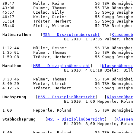
39:47        Müller, Reiner            56 TSV Bönnighei
43:06        Palmer, Thomas            55 TSV Bönnighei
45:57        Uzelac, Billy             55 Spvgg Besighe
46:17        Keller, Dieter            55 Spvgg Besighe
51:14        Tröster, Herbert          55 Spvgg Besighe
55:40        Steffl, Wilhelm           52 TSV Bietighei
Halbmarathon 
   [
M55 - Disziplinübersicht
]   [
Klassenüb
                          BL 2010: 1:39:35 Palmer, Thom
1:22:44      Müller, Reiner            56 TSV Bönnighei
1:35:01      Palmer, Thomas            55 TSV Bönnighei
1:50:08      Tröster, Herbert          55 Spvgg Besighe
Marathon 
   [
M55 - Disziplinübersicht
]   [
Klassenübersi
                          BL 2010: 4:01:18 Uzelac, Bill
3:33:46      Palmer, Thomas            55 TSV Bönnighei
3:40:29      Winter, Ulrich            56 TSV Bönnighei
4:12:26      Tröster, Herbert          55 Spvgg Besighe
Hochsprung 
   [
M55 - Disziplinübersicht
]   [
Klassenüber
                          BL 2010: 1,60 Hepperle, Rolan
1,60         Hepperle, Roland          55 TSV Bönnighei
Stabhochsprung 
   [
M55 - Disziplinübersicht
]   [
Klassen
                          BL 2010: 3,60 Hepperle, Rolan
3,40         Hepperle, Roland          55 TSV Bönnighei