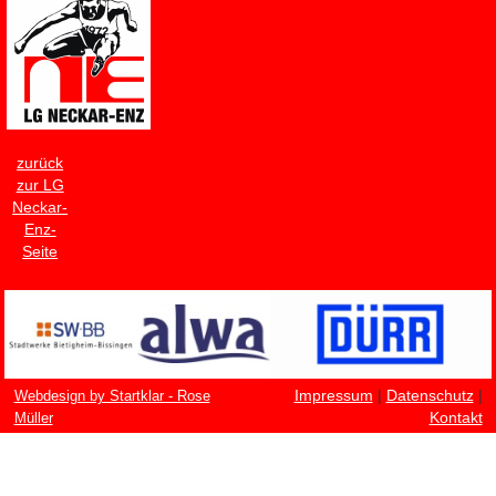
zurück
zur LG
Neckar-
Enz-
Seite
Impressum
|
Datenschutz
|
Webdesign by Startklar - Rose
Kontakt
Müller