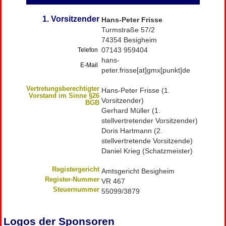
1. Vorsitzender
Hans-Peter Frisse
Turmstraße 57/2
74354 Besigheim
07143 959404
Telefon
hans-
E-Mail
peter.frisse[at]gmx[punkt]de
Vertretungsberechtigter
Hans-Peter Frisse (1.
Vorstand im Sinne §26
Vorsitzender)
BGB
Gerhard Müller (1.
stellvertretender Vorsitzender)
Doris Hartmann (2.
stellvertretende Vorsitzende)
Daniel Krieg (Schatzmeister)
Registergericht
Amtsgericht Besigheim
Register-Nummer
VR 467
Steuernummer
55099/3879
Logos der Sponsoren