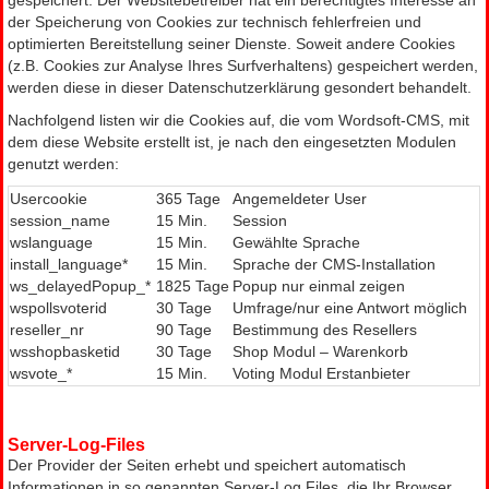
gespeichert. Der Websitebetreiber hat ein berechtigtes Interesse an
der Speicherung von Cookies zur technisch fehlerfreien und
optimierten Bereitstellung seiner Dienste. Soweit andere Cookies
(z.B. Cookies zur Analyse Ihres Surfverhaltens) gespeichert werden,
werden diese in dieser Datenschutzerklärung gesondert behandelt.
Nachfolgend listen wir die Cookies auf, die vom Wordsoft-CMS, mit
dem diese Website erstellt ist, je nach den eingesetzten Modulen
genutzt werden:
Usercookie
365 Tage
Angemeldeter User
session_name
15 Min.
Session
wslanguage
15 Min.
Gewählte Sprache
install_language*
15 Min.
Sprache der CMS-Installation
ws_delayedPopup_*
1825 Tage
Popup nur einmal zeigen
wspollsvoterid
30 Tage
Umfrage/nur eine Antwort möglich
reseller_nr
90 Tage
Bestimmung des Resellers
wsshopbasketid
30 Tage
Shop Modul – Warenkorb
wsvote_*
15 Min.
Voting Modul Erstanbieter
Server-Log-Files
Der Provider der Seiten erhebt und speichert automatisch
Informationen in so genannten Server-Log Files, die Ihr Browser