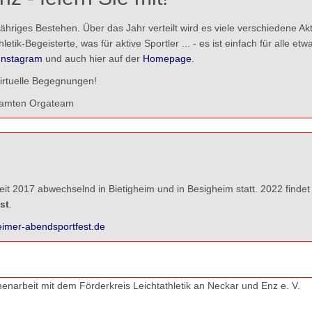
jähriges Bestehen. Über das Jahr verteilt wird es viele verschiedene A
ik-Begeisterte, was für aktive Sportler ... - es ist einfach für alle etw
Instagram
und auch hier auf der
Homepage
.
virtuelle Begegnungen!
esamten Orgateam
it 2017 abwechselnd in Bietigheim und in Besigheim statt. 2022 findet
st
.
eimer-abendsportfest.de
arbeit mit dem Förderkreis Leichtathletik an Neckar und Enz e. V.