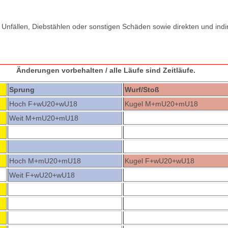
 Unfällen, Diebstählen oder sonstigen Schäden sowie direkten und indi
Änderungen vorbehalten / alle Läufe sind Zeitläufe.
Sprung
Wurf/Stoß
Hoch F+wU20+wU18
Kugel M+mU20+mU18
Weit M+mU20+mU18
Hoch M+mU20+mU18
Kugel F+wU20+wU18
Weit F+wU20+wU18