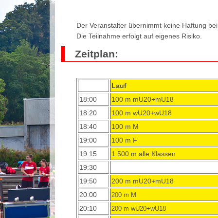
Der Veranstalter übernimmt keine Haftung bei
Die Teilnahme erfolgt auf eigenes Risiko.
Zeitplan:
Lauf
18:00
100 m mU20+mU18
18:20
100 m wU20+wU18
18:40
100 m M
19:00
100 m F
19:15
1.500 m alle Klassen
19:30
19:50
200 m mU20+mU18
20:00
200 m M
20:10
200 m wU20+wU18