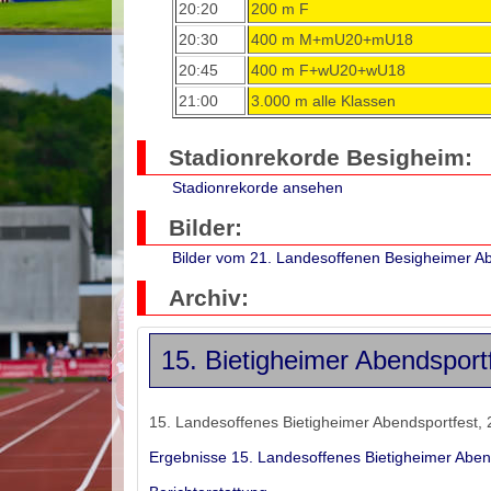
20:20
200 m F
20:30
400 m M+mU20+mU18
20:45
400 m F+wU20+wU18
21:00
3.000 m alle Klassen
Stadionrekorde Besigheim:
Stadionrekorde ansehen
Bilder:
Bilder vom 21. Landesoffenen Besigheimer A
Archiv:
15. Bietigheimer Abendsportf
15. Landesoffenes Bietigheimer Abendsportfest, 2
Ergebnisse 15. Landesoffenes Bietigheimer Aben