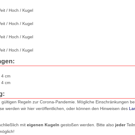
eit / Hoch / Kugel
eit / Hoch / Kugel
eit / Hoch / Kugel
eit / Hoch / Kugel
ngen:
g 4 cm
g 4 cm
g:
g gültigen Regeln zur Corona-Pandemie. Mögliche Einschränkungen bei
e werden wir hier veröffentlichen, oder können den Hinweisen des
La
chließlich mit
eigenen Kugeln
gestoßen werden. Bitte also
jeder
Tei
möglich!