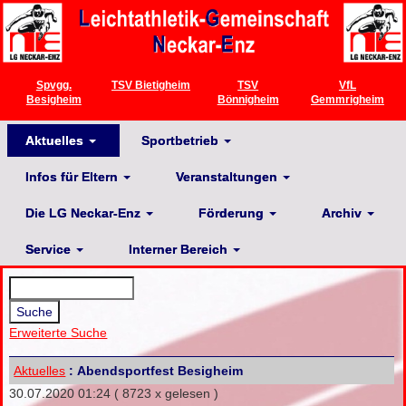
Spvgg.
TSV Bietigheim
TSV
VfL
Besigheim
Bönnigheim
Gemmrigheim
Aktuelles
Sportbetrieb
Infos für Eltern
Veranstaltungen
Die LG Neckar-Enz
Förderung
Archiv
Service
Interner Bereich
Erweiterte Suche
Aktuelles
: Abendsportfest Besigheim
30.07.2020 01:24
( 8723 x gelesen )