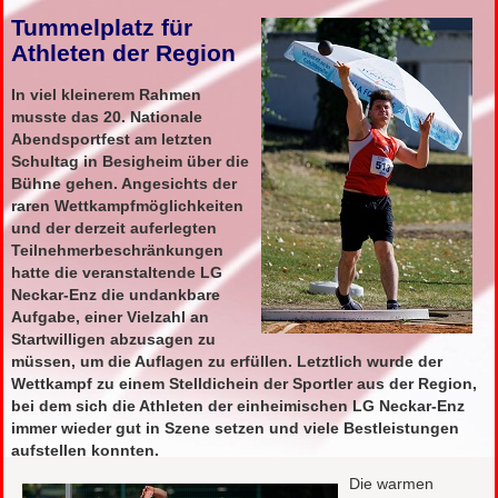
Tummelplatz für
Athleten der Region
In viel kleinerem Rahmen
musste das 20. Nationale
Abend­sport­fest am letzten
Schultag in Besigheim über die
Bühne gehen. Angesichts der
raren Wettkampf­möglich­keiten
und der derzeit auf­erlegten
Teil­nehmer­beschränkungen
hatte die veranstaltende LG
Neckar-Enz die undankbare
Aufgabe, einer Vielzahl an
Start­willigen abzusagen zu
müssen, um die Auflagen zu erfüllen. Letztlich wurde der
Wettkampf zu einem Stell­dichein der Sportler aus der Region,
bei dem sich die Athleten der einheimischen LG Neckar-Enz
immer wieder gut in Szene setzen und viele Bestleistungen
aufstellen konnten.
Die warmen