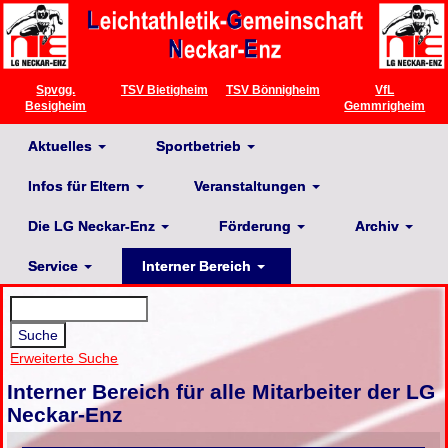
Spvgg.
TSV Bietigheim
TSV Bönnigheim
VfL
Besigheim
Gemmrigheim
Aktuelles
Sportbetrieb
Infos für Eltern
Veranstaltungen
Die LG Neckar-Enz
Förderung
Archiv
Service
Interner Bereich
Erweiterte Suche
Interner Bereich für alle Mitarbeiter der LG
Neckar-Enz