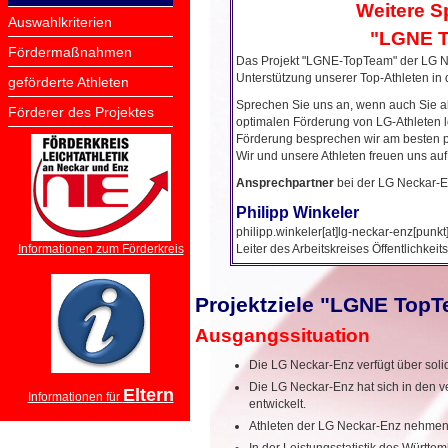
Weitere S
Auswahlkriterien
"LGNE T
Fördermaßnahmen
Das Projekt "LGNE-TopTeam" der LG Ne
Unterstützung unserer Top-Athleten in 
geförderte Athleten
Sprechen Sie uns an, wenn auch Sie a
Förderer des Projektes
optimalen Förderung von LG-Athleten l
Förderung besprechen wir am besten p
Wir und unsere Athleten freuen uns auf
Ansprechpartner
bei der LG Neckar-E
Philipp Winkeler
philipp.winkeler[at]lg-neckar-enz[punkt
Informationen zum Förderkreis
Leiter des Arbeitskreises Öffentlichkeits
Projektziele "LGNE Top
Ausgangssituation
Die LG Neckar-Enz verfügt über solid
Die LG Neckar-Enz hat sich in den 
Eltern
Informationen für
entwickelt.
Athleten der LG Neckar-Enz nehmen i