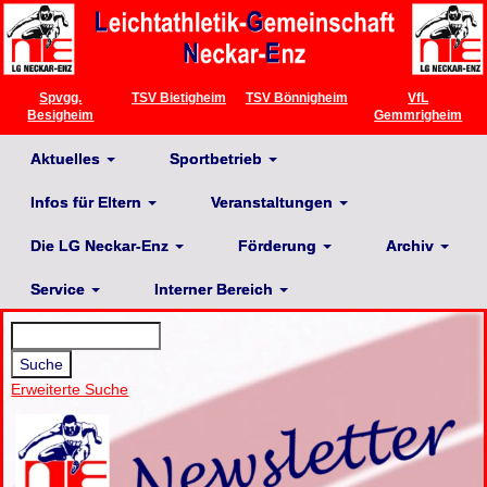
Spvgg.
TSV Bietigheim
TSV Bönnigheim
VfL
Besigheim
Gemmrigheim
Aktuelles
Sportbetrieb
Infos für Eltern
Veranstaltungen
Die LG Neckar-Enz
Förderung
Archiv
Service
Interner Bereich
Erweiterte Suche