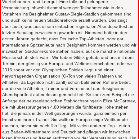
Werbebannern und Leergut. Eine tolle und gelungene
Veranstaltung, obwohl diesmal weniger Teilnehmer wie in den
Vorjahren ins Besigheimer Gustav-Siegle-Stadion gekommen sind
und auch keine neuen Stadionrekorde erzielt wurden. Das zeigt
aber auch, was aus einem einfachen regionalen Abendsportfest am
letzten Schultag inzwischen geworden ist. Niemand hätte in den
ersten Jahren gedacht, dass Deutsche Top-Athleten, oder gar
internationale Spitzenleute nach Besigheim kommen werden und wir
inzwischen Stadionrekorde stehen haben, auf die manche nationale
Meisterschaft stolz wäre. Wir haben Glück gehabt und uns mit dem
Termin, der günstig vor Europa- und Weltmeisterschaften, oder wie
2016 sogar vor den Olympischen Spielen liegt, und einer
hervorragenden Organisation (O-Ton von vielen Trainern und
Athleten, da Eigenlob nicht zählt) schon bald einen Ruf erarbeitet,
der die viele Athleten, Trainer und Vereine auf das Besigheimer
Abendsportfest aufmerksam gemacht hat. So kam zum Beispiel die
Anfrage der neuseeländischen Stabhochspringerin Eliza McCartney,
die mit übersprungenen 4,80 Metern die fünftbeste Höhe stehen
hat, die jemals in der Welt gesprungen wurde, ganz einfach per
Email von ihrem Trainer. Sie wollte in Europa einige Wettkämpfe
machen, bevor sie nach Rio fliegt. Mit vielen anderen Top-Leuten
aus Baden-Württemberg und Deutschland pflegen wir inzwischen
losen Kontakt und fragen rechtzeitig vor der Veranstaltung nach. Um