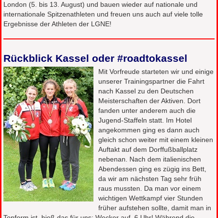
London (5. bis 13. August) und bauen wieder auf nationale und
internationale Spitzenathleten und freuen uns auch auf viele tolle
Ergebnisse der Athleten der LGNE!
Rückblick Kassel oder #roadtokassel
Mit Vorfreude starteten wir und einige
unserer Trainingspartner die Fahrt
nach Kassel zu den Deutschen
Meisterschaften der Aktiven. Dort
fanden unter anderem auch die
Jugend-Staffeln statt. Im Hotel
angekommen ging es dann auch
gleich schon weiter mit einem kleinen
Auftakt auf dem Dorffußballplatz
nebenan. Nach dem italienischen
Abendessen ging es zügig ins Bett,
da wir am nächsten Tag sehr früh
raus mussten. Da man vor einem
wichtigen Wettkampf vier Stunden
früher aufstehen sollte, damit man in
Topform ist, hieß das für uns: Wecker auf 6 Uhr! Während die