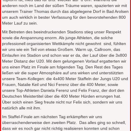
anderen noch im Land der süßen Träume waren, spazierten wir mit
unserem Trainer Thomas durch das abgelegene Dorf in Bad Arolsen
um auch wirklich in bester Verfassung für den bevorstehenden 800
Meter Lauf zu sein.
Mit Betreten des beeindruckenden Stadions stieg unser Respekt
sowie die Anspannung enorm. Als junge Athleten, die solche
professionell organisierten Wettkämpfe nicht gewohnt sind, fühlten
wir uns wie ein Teil von etwas Großem. Warm up, Callroom, das
Einlaufen ins Stadion und schon war er da, der Lauf über die 3x800
Meter Distanz der U20. Mit dem gelungenen Vorlauf ergatterten wir
uns einen Platz im Finale am folgenden Tag. Den Rest des Tages
ließen wir die super Atmosphäre auf uns wirken und unterstützten
unsere Team-Kollegen: die 4x400 Meter Staffeln der Jungs U20 und
Frauen, Natalie Keil und Nici Ferenz über die 400 Meter, sowie
unsere Top-Athleten Daniela Ferenz und Felix Franz, der dort den
Deutschen Meistertitel über die 400 Meter Hürden errungen hat.
Über solch einen Sieg freute nicht nur Felix sich, sondern wir uns
natürlich alle mit ihm.
Im Staffel-Finale am nächsten Tag erkämpften wir uns
überraschenderweise den zweiten Platz. Das alles ging so schnell,
dass wir es noch gar nicht richtig realisieren konnten und schon