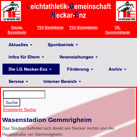
Spvgg.
TSV Bietigheim
TSV Bönnigheim
VfL
Besigheim
Gemmrigheim
Aktuelles
Sportbetrieb
Infos für Eltern
Veranstaltungen
Die LG Neckar-Enz
Förderung
Archiv
Service
Interner Bereich
Erweiterte Suche
Wasenstadion Gemmrigheim
Das Stadion befindet sich direkt am Neckar rechts von der
Hauptstraße vor Gemmrigheim.