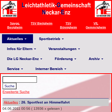
Spvgg.
TSV Bietigheim
TSV
VfL
Besigheim
Bönnigheim
Gemmrigheim
Aktuelles
Sportbetrieb
Infos für Eltern
Veranstaltungen
Die LG Neckar-Enz
Förderung
Archiv
Service
Interner Bereich
Erweiterte Suche
Aktuelles
: 26. Sportfest an Himmelfahrt
04.06.2011 00:56
( 13936 x gelesen )