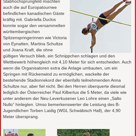
Stabhochsprungfeld mischten
auch die auf Europatournee
befindlichen kanadischen Gäste
kräftig mit. Gabriella Duclos
konnte sogar den versammelten
württembergischen
Spitzenspringerinnen wie Victoria
von Eynatten, Martina Schultze
und Joana Kraft, die ohne
gültigen Versuch blieb, ein Schnippchen schlagen und den
Wettbewerb höhengleich mit 4,10 Meter für sich entscheiden. Auch
wenn die Organisatoren extra die Anlage umbauten, um ein
Springen mit Rückenwind zu ermöglichen, wackelte der
bestehende Stadionrekord der ebenfalls teilnehmenden Anna
Schultze nur, aber fiel nicht. Bei den Herren überquerte diesmal
lediglich der Österreicher Paul Kilbertus die 5 Meter, da viele wie
unter anderem der Neu-Leverkusener Leo Lohre einen „Salto
Nullo“ hinlegten. Umso bemerkenswerter die Leistung des B-
Jugendlichen Torben Laidig (WGL Schwäbisch Hall), der 4,90
Meter übersprang.