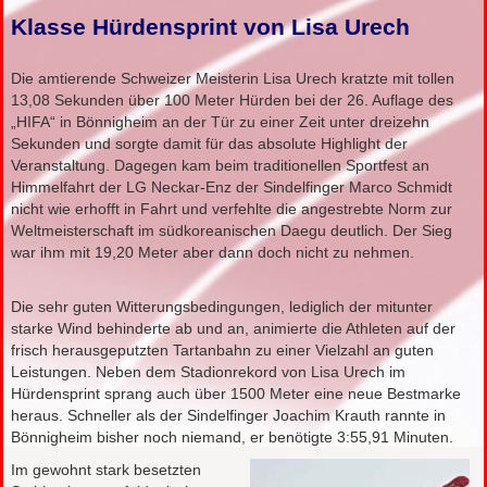
Klasse Hürdensprint von Lisa Urech
Die amtierende Schweizer Meisterin Lisa Urech kratzte mit tollen
13,08 Sekunden über 100 Meter Hürden bei der 26. Auflage des
„HIFA“ in Bönnigheim an der Tür zu einer Zeit unter dreizehn
Sekunden und sorgte damit für das absolute Highlight der
Veranstaltung. Dagegen kam beim traditionellen Sportfest an
Himmelfahrt der LG Neckar-Enz der Sindelfinger Marco Schmidt
nicht wie erhofft in Fahrt und verfehlte die angestrebte Norm zur
Weltmeisterschaft im südkoreanischen Daegu deutlich. Der Sieg
war ihm mit 19,20 Meter aber dann doch nicht zu nehmen.
Die sehr guten Witterungsbedingungen, lediglich der mitunter
starke Wind behinderte ab und an, animierte die Athleten auf der
frisch herausgeputzten Tartanbahn zu einer Vielzahl an guten
Leistungen. Neben dem Stadionrekord von Lisa Urech im
Hürdensprint sprang auch über 1500 Meter eine neue Bestmarke
heraus. Schneller als der Sindelfinger Joachim Krauth rannte in
Bönnigheim bisher noch niemand, er benötigte 3:55,91 Minuten.
Im gewohnt stark besetzten